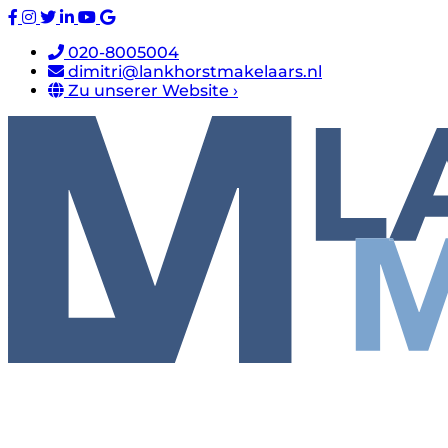
020-8005004
dimitri@lankhorstmakelaars.nl
Zu unserer Website ›