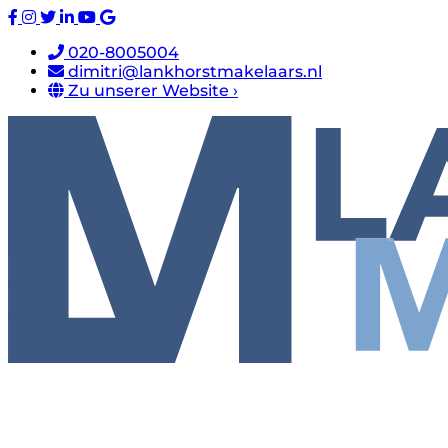
020-8005004
dimitri@lankhorstmakelaars.nl
Zu unserer Website ›