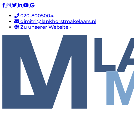
020-8005004
dimitri@lankhorstmakelaars.nl
Zu unserer Website ›