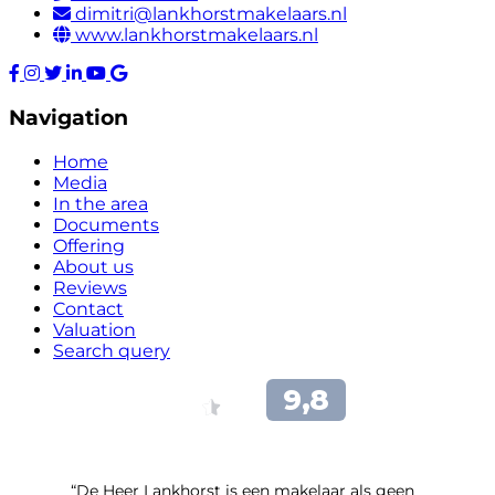
dimitri@lankhorstmakelaars.nl
www.lankhorstmakelaars.nl
Navigation
Home
Media
In the area
Documents
Offering
About us
Reviews
Contact
Valuation
Search query
“De Heer Lankhorst is een makelaar als geen